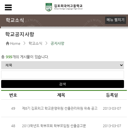
학교소식
메뉴 펼치기
공지사항
가정통신문
Gflian 소식지
행정실공지사항
언론 속 김포외고
G-FLian 명예의 전당
학교공지사항
>
>
Home
학교소식
공지사항
총
999
개의 게시물이 있습니다.
번호
제목
등록일
49
제8기 김포외고 학교운영위원 선출관리위원 위촉 공고
2013-03-07
48
2013학년도 학부모회 학부모임원 선출공고문
2013-03-07