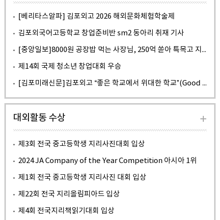
[베리타스알파] 김포외고 2026 해외문화체험학술제
김포외국어고등학교 창업준비반 sm2 동아리 취재 기사
[중앙일보]8000원 공장밥 먹는 사장님, 250억 쏟아 특목고 지었다 (중앙일보 24년 10월 10일 기사)
제14회 국제 청소년 창업대회 우승
[김포미래신문]김포외고 “좋은 학교에서 위대한 학교”(Good to Great School, GFLHS), “실력있는 학교”로
[성적을 부탁해 티처스 3화]아침 밥이 9첩 반상? 학교 만족도 200%! 남다른 김포외고 클래스
대외활동 수상
제3회 전국 중고등학생 지리사진대회 입상
2024 JA Company of the Year Competition 아시아 1위
제1회 전국 중고등학생 지리사진 대회 입상
제22회 전국 지리올림피아드 입상
제4회 전국지리책읽기대회 입상