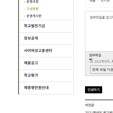
이름
유지현
운영규정
구성현황
운영게시판
첨부파일을 참고
학교발전기금
정보공개
사이버성고충센터
첨부파일
2022학년도
채용공고
전체 파일 다
학교평가
제증명민원안내
인쇄하기
이전글
2021학년도 학교