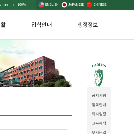
100%
ENGLISH
JAPANESE
CHINESE
T SIZE
생활
입학안내
행정정보
공지사항
입학안내
학사일정
교육특색
오시는길